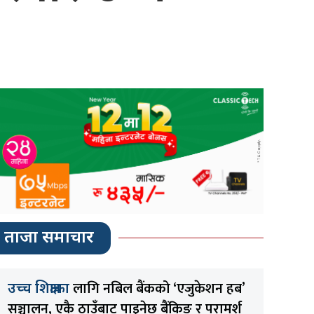
ताजा समाचार
लागि नबिल बैंकको ‘एजुकेशन हब’
उच्च शिक्षाका
सञ्चालन, एकै ठाउँबाट पाइनेछ बैंकिङ र परामर्श