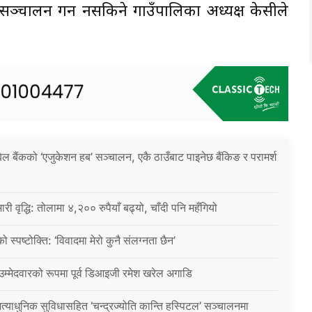
्चालन गर्न नसकिने गाउँपालिका अध्यक्ष केसीले
िल बैंकको ‘एजुकेशन हब’ सञ्चालन, एकै ठाउँबाट पाइनेछ बैंकिङ र परामर्श
ारी वृद्धि: तोलामा ४,२०० रुपैयाँ बढ्यो, चाँदी पनि महँगियो
ो स्पष्टोक्ति: ‘विवादमा मेरो कुनै संलग्नता छैन’
 उम्मेदवारको रूपमा पूर्व डिआइजी रमेश खरेल अगाडि
्याधुनिक सुविधासहित ‘चन्द्रज्योति कान्ति हस्पिटल’ सञ्चालनमा