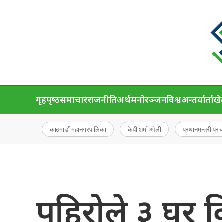
गृहपृष्‍ठ
समाचार
राजनीति
अर्थ
मनोरञ्जन
विश्व
अन्तर्वार्ता
ख
काठमाडौं महानगरपालिका
केपी शर्मा ओली
प्रधानमन्त्री प्र
पहिरोले ३ घर व