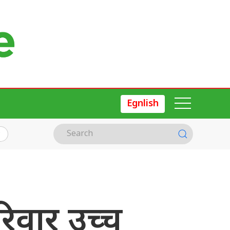
Egnlish
िवार उच्च