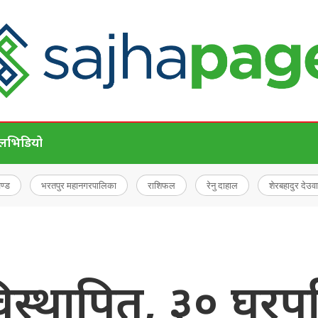
ेल
भिडियो
चण्ड
भरतपुर महानगरपालिका
राशिफल
रेनु दाहाल
शेरबहादुर देउवा
िस्थापित, ३० घरपर