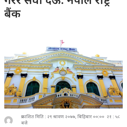
गरेर सेवा देऊ: नेपाल राष्ट्र
बैंक
प्रकाशित मिति : २९ श्रावण २०७७, बिहिबार ००:०० २१ : ५८
बजे