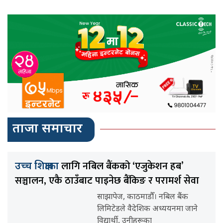
ताजा समाचार
लागि नबिल बैंकको ‘एजुकेशन हब’
उच्च शिक्षाका
सञ्चालन, एकै ठाउँबाट पाइनेछ बैंकिङ र परामर्श सेवा
साझापेज, काठमाडौँ। नबिल बैंक
लिमिटेडले वैदेशिक अध्ययनमा जाने
विद्यार्थी, उनीहरूका