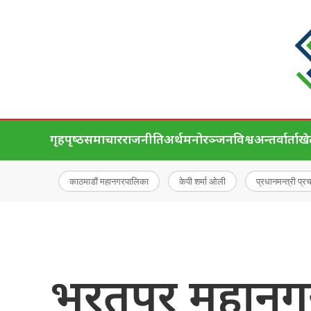
गृहपृष्‍ठ
समाचार
राजनीति
अर्थ
मनोरञ्जन
विश्व
अन्तर्वार्ता
ख
काठमाडौं महानगरपालिका
केपी शर्मा ओली
प्रधानमन्त्री प्र
भरतपुर महानग