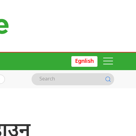
Egnlish
डाउन