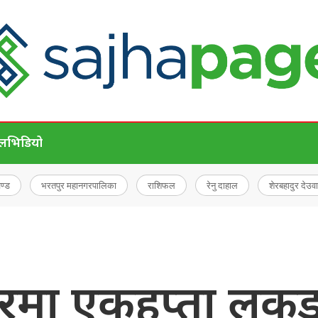
ेल
भिडियो
चण्ड
भरतपुर महानगरपालिका
राशिफल
रेनु दाहाल
शेरबहादुर देउवा
रमा एकहप्ता लक