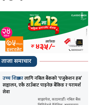
ताजा समाचार
लागि नबिल बैंकको ‘एजुकेशन हब’
उच्च शिक्षाका
सञ्चालन, एकै ठाउँबाट पाइनेछ बैंकिङ र परामर्श
सेवा
साझापेज, काठमाडौँ। नबिल बैंक