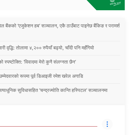
िल बैंकको ‘एजुकेशन हब’ सञ्चालन, एकै ठाउँबाट पाइनेछ बैंकिङ र परामर्श
ारी वृद्धि: तोलामा ४,२०० रुपैयाँ बढ्यो, चाँदी पनि महँगियो
ो स्पष्टोक्ति: ‘विवादमा मेरो कुनै संलग्नता छैन’
 उम्मेदवारको रूपमा पूर्व डिआइजी रमेश खरेल अगाडि
्याधुनिक सुविधासहित ‘चन्द्रज्योति कान्ति हस्पिटल’ सञ्चालनमा