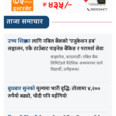
ताजा समाचार
लागि नबिल बैंकको ‘एजुकेशन हब’
उच्च शिक्षाका
सञ्चालन, एकै ठाउँबाट पाइनेछ बैंकिङ र परामर्श सेवा
साझापेज, काठमाडौँ। नबिल बैंक
लिमिटेडले वैदेशिक अध्ययनमा जाने
विद्यार्थी, उनीहरूका
मूल्यमा भारी वृद्धि: तोलामा ४,२००
बुधबार सुनको
रुपैयाँ बढ्यो, चाँदी पनि महँगियो