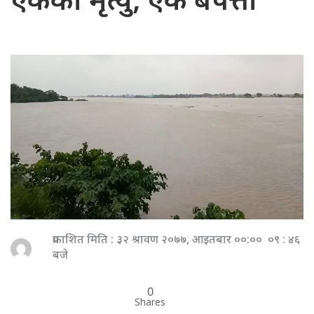
एकको मृत्यु, एक बेपत्ता
प्रकाशित मिति : ३२ श्रावण २०७७, आइतबार ००:०० ०९ : ४६
बजे
0
Shares