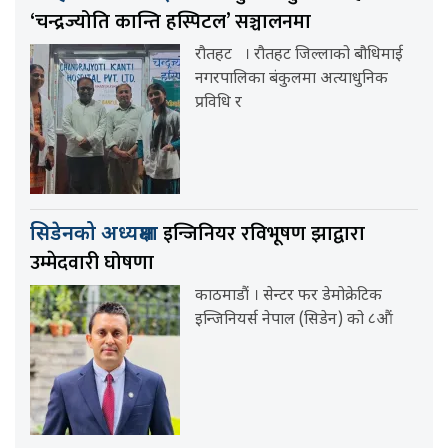
‘चन्द्रज्योति कान्ति हस्पिटल’ सञ्चालनमा
रौतहट । रौतहट जिल्लाको बौधिमाई
नगरपालिका बंकुलमा अत्याधुनिक
प्रविधि र
इन्जिनियर रविभूषण झाद्वारा
सिडेनको अध्यक्षमा
उम्मेदवारी घोषणा
काठमाडौं । सेन्टर फर डेमोक्रेटिक
इन्जिनियर्स नेपाल (सिडेन) को ८औं