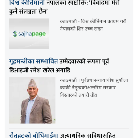
नेपालको स्पष्टोक्ति: ‘विवादमा मेरो
विश्व कीर्तिमानी
कुनै संलग्नता छैन’
काठमाडौ - विश्व कीर्तिमान कायम गरी
नेपालको शिर उच्च राख्न
उम्मेदवारको रूपमा पूर्व
गृहमन्त्रीका सम्भावित
डिआइजी रमेश खरेल अगाडि
काठमाडौं । पूर्वप्रधानन्यायाधीश सुशीला
कार्की नेतृत्वकोअन्तरिम सरकार
विस्तारको तयारी तीव्र
अत्याधुनिक सुविधासहित
रौतहटको बौधिमाईमा