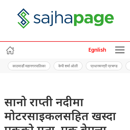
Egnlish
काठमाडौं महानगरपालिका
केपी शर्मा ओली
प्रधानमन्त्री प्रचण्ड
सानो राप्ती नदीमा
मोटरसाइकलसहित खस्दा