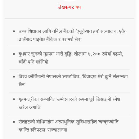
लेखकबाट थप
उच्च शिक्षाका लागि नबिल बैंकको ‘एजुकेशन हब’ सञ्चालन, एकै
ठाउँबाट पाइनेछ बैंकिङ र परामर्श सेवा
बुधबार सुनको मूल्यमा भारी वृद्धि: तोलामा ४,२०० रुपैयाँ बढ्यो,
चाँदी पनि महँगियो
विश्व कीर्तिमानी नेपालको स्पष्टोक्ति: ‘विवादमा मेरो कुनै संलग्नता
छैन’
गृहमन्त्रीका सम्भावित उम्मेदवारको रूपमा पूर्व डिआइजी रमेश
खरेल अगाडि
रौतहटको बौधिमाईमा अत्याधुनिक सुविधासहित ‘चन्द्रज्योति
कान्ति हस्पिटल’ सञ्चालनमा