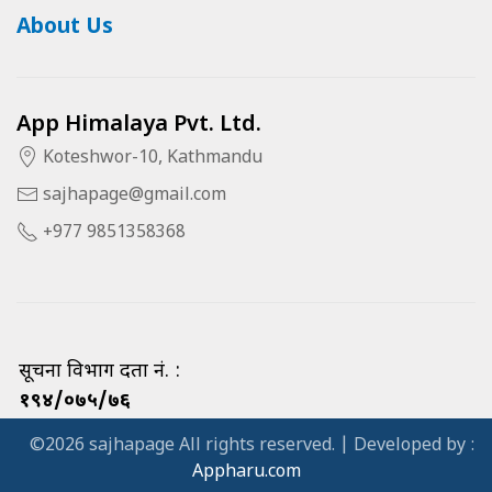
About Us
App Himalaya Pvt. Ltd.
Koteshwor-10, Kathmandu
sajhapage@gmail.com
+977 9851358368
सूचना विभाग दर्ता नं. :
१९४/०७५/७६
©2026 sajhapage All rights reserved. | Developed by :
Appharu.com