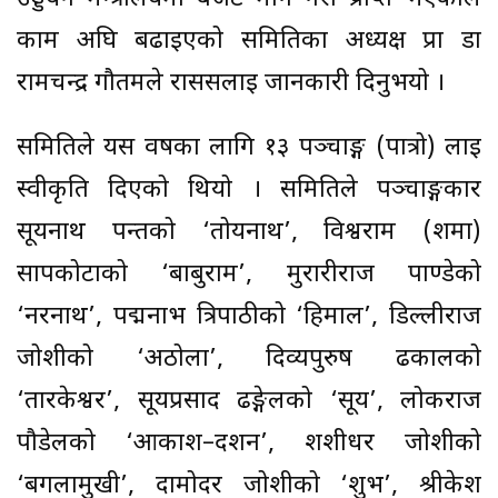
काम अघि बढाइएको समितिका अध्यक्ष प्रा डा
रामचन्द्र गौतमले राससलाई जानकारी दिनुभयो ।
समितिले यस वर्षका लागि १३ पञ्चाङ्ग (पात्रो) लाई
स्वीकृति दिएको थियो । समितिले पञ्चाङ्गकार
सूर्यनाथ पन्तको ‘तोयनाथ’, विश्वराम (शर्मा)
सापकोटाको ‘बाबुराम’, मुरारीराज पाण्डेको
‘नरनाथ’, पद्मनाभ त्रिपाठीको ‘हिमाल’, डिल्लीराज
जोशीको ‘अठोला’, दिव्यपुरुष ढकालको
‘तारकेश्वर’, सूर्यप्रसाद ढङ्गेलको ‘सूर्य’, लोकराज
पौडेलको ‘आकाश–दर्शन’, शशीधर जोशीको
‘बगलामुखी’, दामोदर जोशीको ‘शुभ’, श्रीकेश