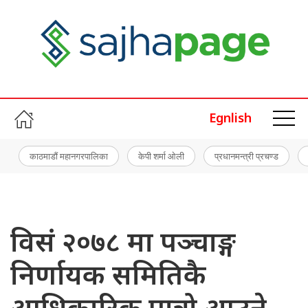
Egnlish
काठमाडौं महानगरपालिका
केपी शर्मा ओली
प्रधानमन्त्री प्रचण्ड
विसं २०७८ मा पञ्चाङ्ग
निर्णायक समितिकै