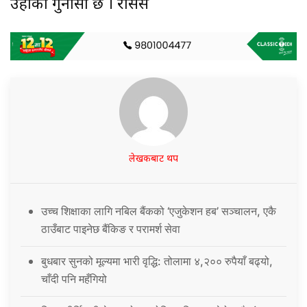
उहाँको गुनासो छ । रासस
लेखकबाट थप
उच्च शिक्षाका लागि नबिल बैंकको ‘एजुकेशन हब’ सञ्चालन, एकै
ठाउँबाट पाइनेछ बैंकिङ र परामर्श सेवा
बुधबार सुनको मूल्यमा भारी वृद्धि: तोलामा ४,२०० रुपैयाँ बढ्यो,
चाँदी पनि महँगियो