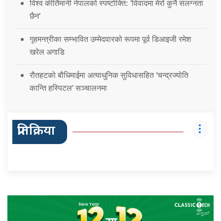
विश्व कीर्तिमानी नेपालको स्पष्टोक्ति: ‘विवादमा मेरो कुनै संलग्नता
छैन’
गृहमन्त्रीका सम्भावित उम्मेदवारको रूपमा पूर्व डिआइजी रमेश
खरेल अगाडि
रौतहटको बौधिमाईमा अत्याधुनिक सुविधासहित ‘चन्द्रज्योति
कान्ति हस्पिटल’ सञ्चालनमा
प्रतिक्रिया