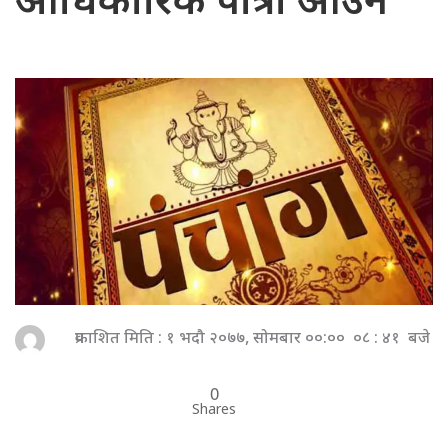
आधिकारिक पात्रो आउने
प्रकाशित मिति : १ भदौ २०७७, सोमबार ००:०० ०८ : ४१ बजे
0
Shares