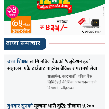
ताजा समाचार
लागि नबिल बैंकको ‘एजुकेशन हब’
उच्च शिक्षाका
सञ्चालन, एकै ठाउँबाट पाइनेछ बैंकिङ र परामर्श सेवा
साझापेज, काठमाडौँ। नबिल बैंक
लिमिटेडले वैदेशिक अध्ययनमा जाने
विद्यार्थी, उनीहरूका
मूल्यमा भारी वृद्धि: तोलामा ४,२००
बुधबार सुनको