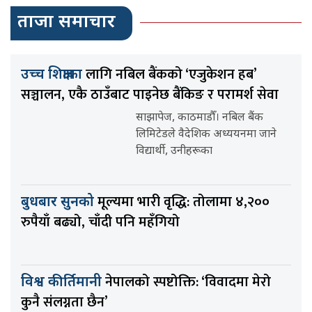
ताजा समाचार
लागि नबिल बैंकको ‘एजुकेशन हब’
उच्च शिक्षाका
सञ्चालन, एकै ठाउँबाट पाइनेछ बैंकिङ र परामर्श सेवा
साझापेज, काठमाडौँ। नबिल बैंक
लिमिटेडले वैदेशिक अध्ययनमा जाने
विद्यार्थी, उनीहरूका
मूल्यमा भारी वृद्धि: तोलामा ४,२००
बुधबार सुनको
रुपैयाँ बढ्यो, चाँदी पनि महँगियो
नेपालको स्पष्टोक्ति: ‘विवादमा मेरो
विश्व कीर्तिमानी
कुनै संलग्नता छैन’