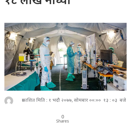
१८ लाख नाघ्यो
प्रकाशित मिति : १ भदौ २०७७, सोमबार ००:०० १३ : ०३ बजे
0
Shares