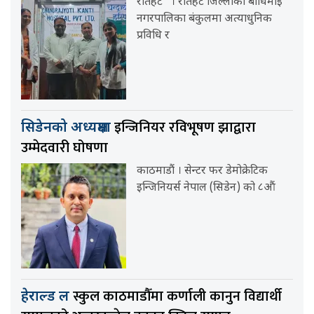
रौतहट । रौतहट जिल्लाको बौधिमाई
नगरपालिका बंकुलमा अत्याधुनिक
प्रविधि र
इन्जिनियर रविभूषण झाद्वारा
सिडेनको अध्यक्षमा
उम्मेदवारी घोषणा
काठमाडौं । सेन्टर फर डेमोक्रेटिक
इन्जिनियर्स नेपाल (सिडेन) को ८औं
स्कुल काठमाडौँमा कर्णाली कानुन विद्यार्थी
हेराल्ड ल