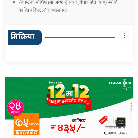
रौतहटको बौधिमाईमा अत्याधुनिक सुविधासहित ‘चन्द्रज्योति
कान्ति हस्पिटल’ सञ्चालनमा
प्रतिक्रिया