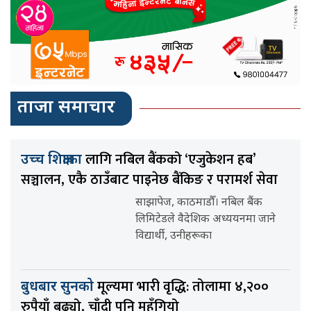
ताजा समाचार
लागि नबिल बैंकको ‘एजुकेशन हब’
उच्च शिक्षाका
सञ्चालन, एकै ठाउँबाट पाइनेछ बैंकिङ र परामर्श सेवा
साझापेज, काठमाडौँ। नबिल बैंक
लिमिटेडले वैदेशिक अध्ययनमा जाने
विद्यार्थी, उनीहरूका
मूल्यमा भारी वृद्धि: तोलामा ४,२००
बुधबार सुनको
रुपैयाँ बढ्यो, चाँदी पनि महँगियो