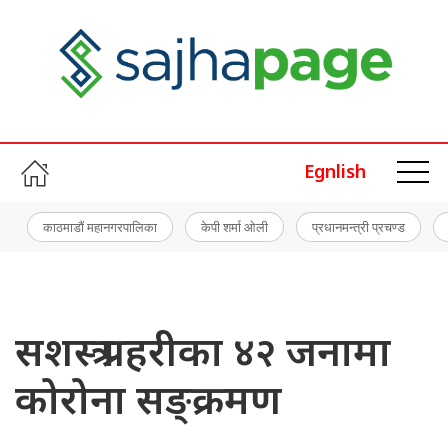
Egnlish
काठमाडौं महानगरपालिका
केपी शर्मा ओली
प्रधानमन्त्री प्रचण्ड
सशस्त्र प्रहरीका ४२ जनामा
कोरोना सङ्क्रमण