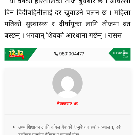
। यो वर्षको हरितालिका तीज बुधबार छ । अघिल्लो
दिन दिदीबहिनीलाई दर खुवाउने चलन छ । महिला
पतिको सुस्वास्थ्य र दीर्घायूका लागि तीजमा व्रत
बस्छन् । भगवान् शिवको आरधाना गर्छन् । रासस
लेखकबाट थप
उच्च शिक्षाका लागि नबिल बैंकको ‘एजुकेशन हब’ सञ्चालन, एकै
ठाउँबाट पाइनेछ बैंकिङ र परामर्श सेवा