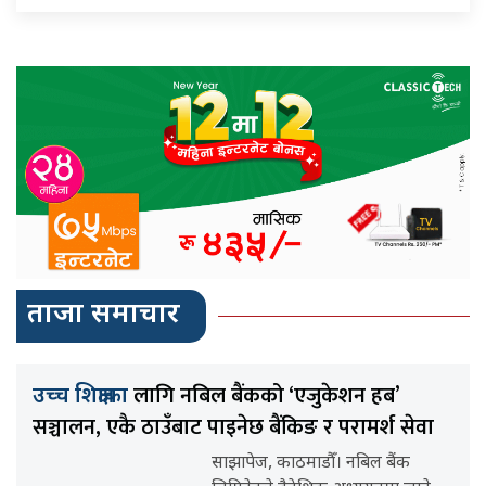
ताजा समाचार
लागि नबिल बैंकको ‘एजुकेशन हब’
उच्च शिक्षाका
सञ्चालन, एकै ठाउँबाट पाइनेछ बैंकिङ र परामर्श सेवा
साझापेज, काठमाडौँ। नबिल बैंक