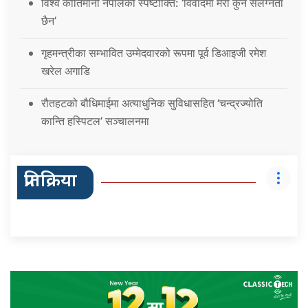
विश्व कीर्तिमानी नेपालको स्पष्टोक्ति: ‘विवादमा मेरो कुनै संलग्नता
छैन’
गृहमन्त्रीका सम्भावित उम्मेदवारको रूपमा पूर्व डिआइजी रमेश
खरेल अगाडि
रौतहटको बौधिमाईमा अत्याधुनिक सुविधासहित ‘चन्द्रज्योति
कान्ति हस्पिटल’ सञ्चालनमा
प्रतिक्रिया