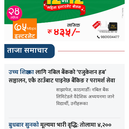
ताजा समाचार
लागि नबिल बैंकको ‘एजुकेशन हब’
उच्च शिक्षाका
सञ्चालन, एकै ठाउँबाट पाइनेछ बैंकिङ र परामर्श सेवा
साझापेज, काठमाडौँ। नबिल बैंक
लिमिटेडले वैदेशिक अध्ययनमा जाने
विद्यार्थी, उनीहरूका
मूल्यमा भारी वृद्धि: तोलामा ४,२००
बुधबार सुनको