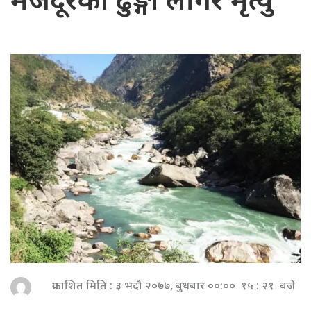
मजदूरको ढुङ्गा लागेर मृत्यु
प्रकाशित मिति : ३ भदौ २०७७, बुधबार ००:०० १५ : २१ बजे