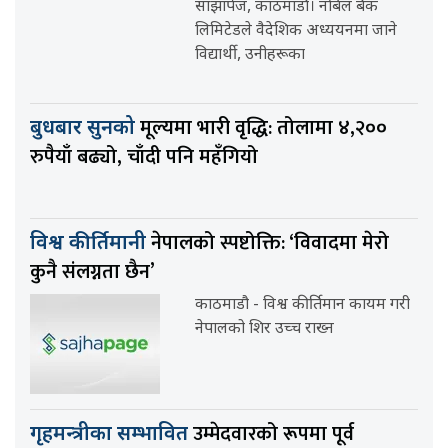
साझापेज, काठमाडौँ। नबिल बैंक
लिमिटेडले वैदेशिक अध्ययनमा जाने
विद्यार्थी, उनीहरूका
मूल्यमा भारी वृद्धि: तोलामा ४,२००
बुधबार सुनको
रुपैयाँ बढ्यो, चाँदी पनि महँगियो
नेपालको स्पष्टोक्ति: ‘विवादमा मेरो
विश्व कीर्तिमानी
कुनै संलग्नता छैन’
काठमाडौ - विश्व कीर्तिमान कायम गरी
नेपालको शिर उच्च राख्न
उम्मेदवारको रूपमा पूर्व
गृहमन्त्रीका सम्भावित