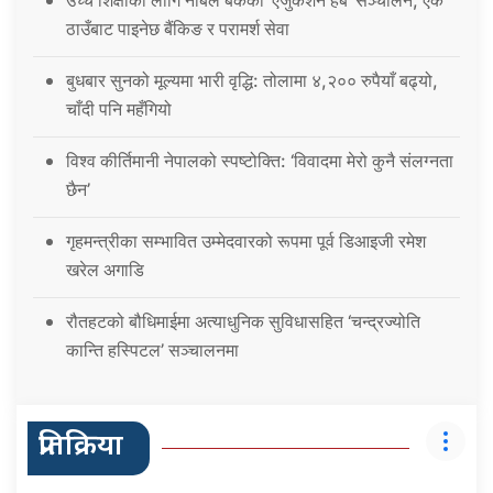
उच्च शिक्षाका लागि नबिल बैंकको ‘एजुकेशन हब’ सञ्चालन, एकै
ठाउँबाट पाइनेछ बैंकिङ र परामर्श सेवा
बुधबार सुनको मूल्यमा भारी वृद्धि: तोलामा ४,२०० रुपैयाँ बढ्यो,
चाँदी पनि महँगियो
विश्व कीर्तिमानी नेपालको स्पष्टोक्ति: ‘विवादमा मेरो कुनै संलग्नता
छैन’
गृहमन्त्रीका सम्भावित उम्मेदवारको रूपमा पूर्व डिआइजी रमेश
खरेल अगाडि
रौतहटको बौधिमाईमा अत्याधुनिक सुविधासहित ‘चन्द्रज्योति
कान्ति हस्पिटल’ सञ्चालनमा
प्रतिक्रिया