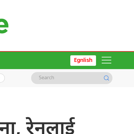
Egnlish
, रेनुलाई