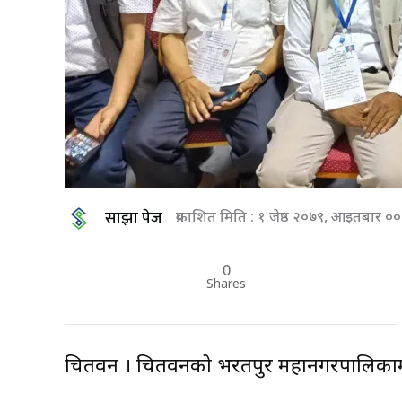
साझा पेज
प्रकाशित मिति : १ जेष्ठ २०७९, आइतबार ०
0
Shares
चितवन । चितवनको भरतपुर महानगरपालिकामा स