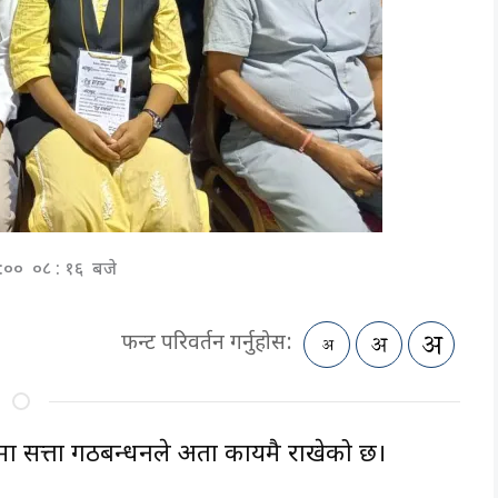
०:०० ०८ : १६ बजे
फन्ट परिवर्तन गर्नुहोस:
त्ता गठबन्धनले अग्रता कायमै राखेको छ।