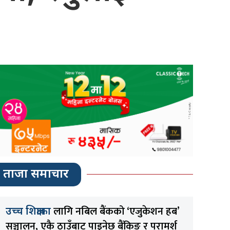
ताजा समाचार
लागि नबिल बैंकको ‘एजुकेशन हब’
उच्च शिक्षाका
सञ्चालन, एकै ठाउँबाट पाइनेछ बैंकिङ र परामर्श