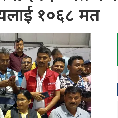
यलाई १०६८ मत