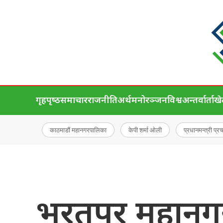
गृहपृष्‍ठ
समाचार
राजनीति
अर्थ
मनोरञ्जन
विश्व
अन्तर्वार्ता
ख
काठमाडौं महानगरपालिका
केपी शर्मा ओली
प्रधानमन्त्री प्र
भरतपुर महानग