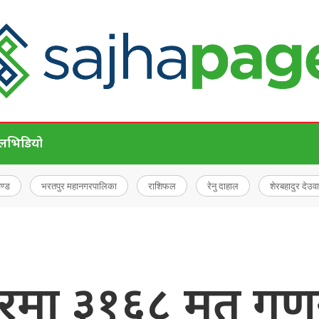
ेल
भिडियो
चण्ड
भरतपुर महानगरपालिका
राशिफल
रेनु दाहाल
शेरबहादुर देउवा
रमा ३१६८ मत गणना