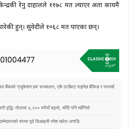
न्द्रकी रेनु दाहालले ११७८ मत ल्याएर अग्रता कायमै
रेकी हुन्। सुवेदीले १०६८ मत पाएका छन्।
िल बैंकको ‘एजुकेशन हब’ सञ्चालन, एकै ठाउँबाट पाइनेछ बैंकिङ र परामर्श
ारी वृद्धि: तोलामा ४,२०० रुपैयाँ बढ्यो, चाँदी पनि महँगियो
 उम्मेदवारको रूपमा पूर्व डिआइजी रमेश खरेल अगाडि