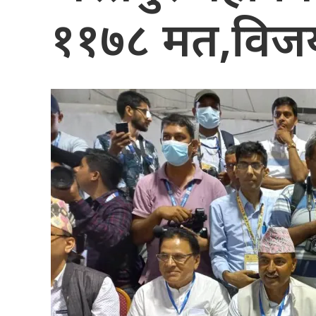
११७८ मत,विज