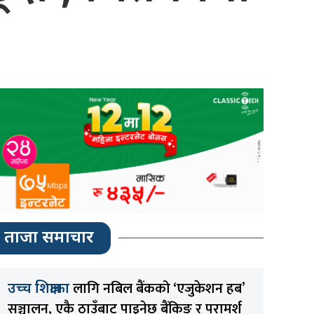
ताजा समाचार
लागि नबिल बैंकको ‘एजुकेशन हब’
उच्च शिक्षाका
सञ्चालन, एकै ठाउँबाट पाइनेछ बैंकिङ र परामर्श