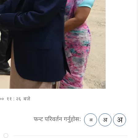
०:०० ११ : २६ बजे
फन्ट परिवर्तन गर्नुहोस: