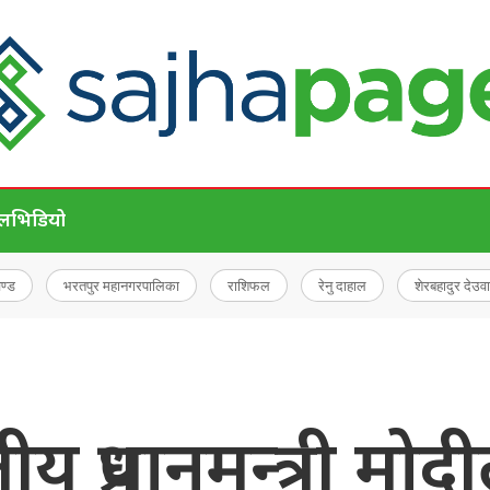
ेल
भिडियो
चण्ड
भरतपुर महानगरपालिका
राशिफल
रेनु दाहाल
शेरबहादुर देउवा
 प्रधानमन्त्री मोदीला