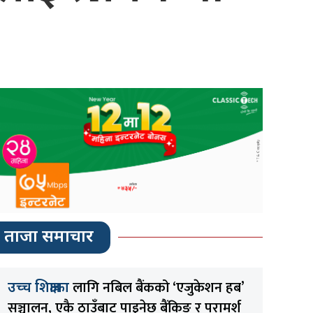
ताजा समाचार
लागि नबिल बैंकको ‘एजुकेशन हब’
उच्च शिक्षाका
सञ्चालन, एकै ठाउँबाट पाइनेछ बैंकिङ र परामर्श