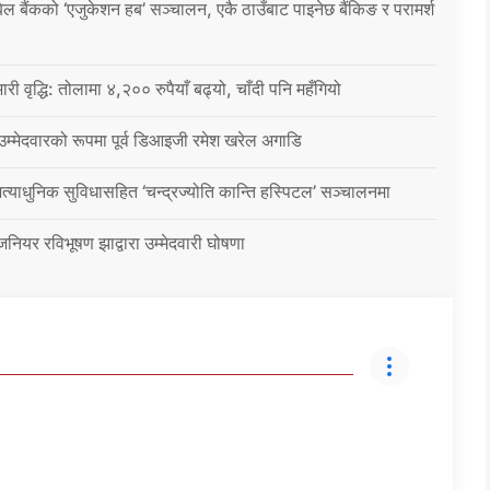
िल बैंकको ‘एजुकेशन हब’ सञ्चालन, एकै ठाउँबाट पाइनेछ बैंकिङ र परामर्श
ारी वृद्धि: तोलामा ४,२०० रुपैयाँ बढ्यो, चाँदी पनि महँगियो
 उम्मेदवारको रूपमा पूर्व डिआइजी रमेश खरेल अगाडि
्याधुनिक सुविधासहित ‘चन्द्रज्योति कान्ति हस्पिटल’ सञ्चालनमा
जिनियर रविभूषण झाद्वारा उम्मेदवारी घोषणा