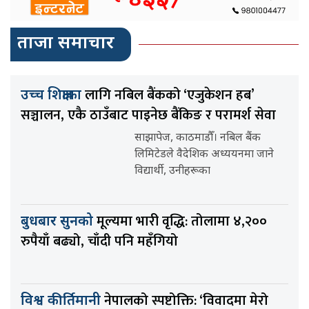
ताजा समाचार
लागि नबिल बैंकको ‘एजुकेशन हब’
उच्च शिक्षाका
सञ्चालन, एकै ठाउँबाट पाइनेछ बैंकिङ र परामर्श सेवा
साझापेज, काठमाडौँ। नबिल बैंक
लिमिटेडले वैदेशिक अध्ययनमा जाने
विद्यार्थी, उनीहरूका
मूल्यमा भारी वृद्धि: तोलामा ४,२००
बुधबार सुनको
रुपैयाँ बढ्यो, चाँदी पनि महँगियो
नेपालको स्पष्टोक्ति: ‘विवादमा मेरो
विश्व कीर्तिमानी