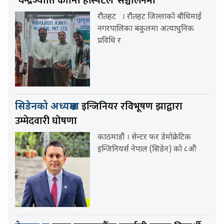
‘चन्द्रज्योति कान्ति हस्पिटल’ सञ्चालनमा
रौतहट । रौतहट जिल्लाको बौधिमाई
नगरपालिका बंकुलमा अत्याधुनिक
प्रविधि र
इन्जिनियर रविभूषण झाद्वारा
सिडेनको अध्यक्षमा
उम्मेदवारी घोषणा
काठमाडौं । सेन्टर फर डेमोक्रेटिक
इन्जिनियर्स नेपाल (सिडेन) को ८औं