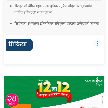
रौतहटको बौधिमाईमा अत्याधुनिक सुविधासहित ‘चन्द्रज्योति
कान्ति हस्पिटल’ सञ्चालनमा
सिडेनको अध्यक्षमा इन्जिनियर रविभूषण झाद्वारा उम्मेदवारी घोषणा
प्रतिक्रिया