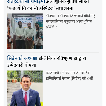
अत्याधुनिक सुविधासहित
रौतहटको बौधिमाईमा
‘चन्द्रज्योति कान्ति हस्पिटल’ सञ्चालनमा
रौतहट । रौतहट जिल्लाको बौधिमाई
नगरपालिका बंकुलमा अत्याधुनिक
प्रविधि र
इन्जिनियर रविभूषण झाद्वारा
सिडेनको अध्यक्षमा
उम्मेदवारी घोषणा
काठमाडौं । सेन्टर फर डेमोक्रेटिक
इन्जिनियर्स नेपाल (सिडेन) को ८औं