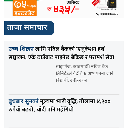
ताजा समाचार
लागि नबिल बैंकको ‘एजुकेशन हब’
उच्च शिक्षाका
सञ्चालन, एकै ठाउँबाट पाइनेछ बैंकिङ र परामर्श सेवा
साझापेज, काठमाडौँ। नबिल बैंक
लिमिटेडले वैदेशिक अध्ययनमा जाने
विद्यार्थी, उनीहरूका
मूल्यमा भारी वृद्धि: तोलामा ४,२००
बुधबार सुनको
रुपैयाँ बढ्यो, चाँदी पनि महँगियो