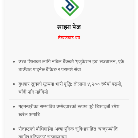
साझा पेज
लेखकबाट थप
उच्च शिक्षाका लागि नबिल बैंकको ‘एजुकेशन हब’ सञ्चालन, एकै
ठाउँबाट पाइनेछ बैंकिङ र परामर्श सेवा
बुधबार सुनको मूल्यमा भारी वृद्धि: तोलामा ४,२०० रुपैयाँ बढ्यो,
चाँदी पनि महँगियो
गृहमन्त्रीका सम्भावित उम्मेदवारको रूपमा पूर्व डिआइजी रमेश
खरेल अगाडि
रौतहटको बौधिमाईमा अत्याधुनिक सुविधासहित ‘चन्द्रज्योति
कान्ति हस्पिटल’ सञ्चालनमा