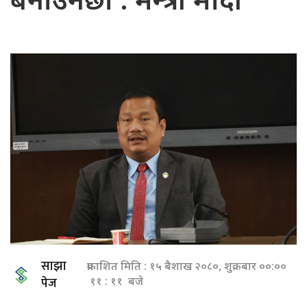
बनाउनेछौं : मन्त्री मोदी
साझा
प्रकाशित मिति : १५ बैशाख २०८०, शुक्रबार ००:००
पेज
११ : ११ बजे