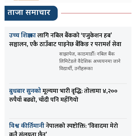
ताजा समाचार
लागि नबिल बैंकको ‘एजुकेशन हब’
उच्च शिक्षाका
सञ्चालन, एकै ठाउँबाट पाइनेछ बैंकिङ र परामर्श सेवा
साझापेज, काठमाडौँ। नबिल बैंक
लिमिटेडले वैदेशिक अध्ययनमा जाने
विद्यार्थी, उनीहरूका
मूल्यमा भारी वृद्धि: तोलामा ४,२००
बुधबार सुनको
रुपैयाँ बढ्यो, चाँदी पनि महँगियो
नेपालको स्पष्टोक्ति: ‘विवादमा मेरो
विश्व कीर्तिमानी
कुनै संलग्नता छैन’