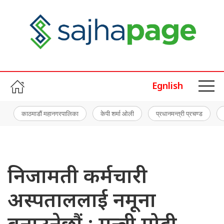
Egnlish
काठमाडौं महानगरपालिका
केपी शर्मा ओली
प्रधानमन्त्री प्रचण्ड
निजामती कर्मचारी
अस्पताललाई नमूना