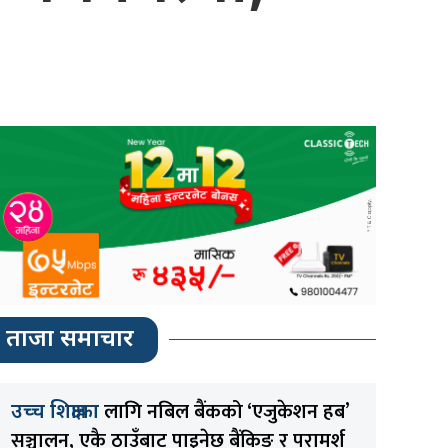
ताजा समाचार
लागि नबिल बैंकको ‘एजुकेशन हब’
उच्च शिक्षाका
सञ्चालन, एकै ठाउँबाट पाइनेछ बैंकिङ र परामर्श