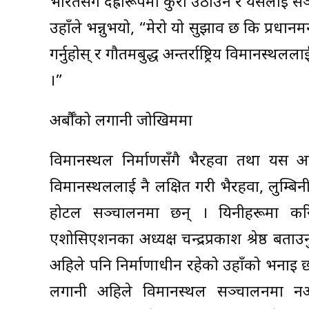
भारतसँग दह्रोरूपमा कुरा उठाउन र यसलाई स
उहाँले भन्नुभयो, “मेरो यो सुझाव छ कि प्रधानम
गर्नुहोस् र गौतमबुद्ध अन्तर्राष्ट्रिय विमानस्थ
।”
अर्बौँको लगानी जोखिममा
विमानस्थल निर्माणसँगै भैरहवा तथा यस आसप
विमानस्थललाई नै लक्षित गरी भैरहवा, लुम्बि
होटल सञ्चालनमा छन् । यिनीहरूमा करि
एशोसिएशनका अध्यक्ष चन्द्रप्रकाश श्रेष्ठ बत
अहिले पनि निर्माणाधीन रहेको उहाँको भनाइ छ
लगानी अहिले विमानस्थल सञ्चालनमा नआउँदा