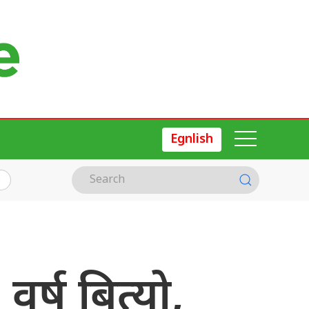
Egnlish
 वर्ष बित्यो,