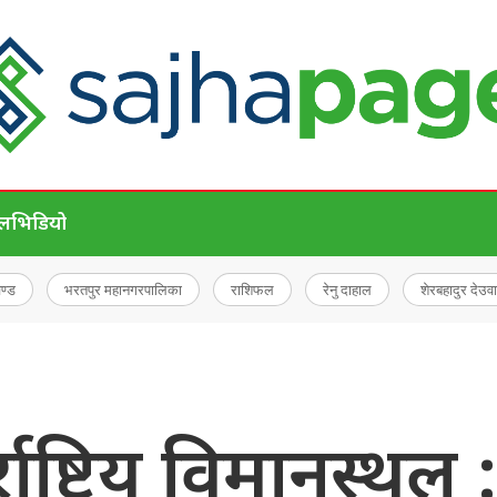
ेल
भिडियो
चण्ड
भरतपुर महानगरपालिका
राशिफल
रेनु दाहाल
शेरबहादुर देउवा
ाष्ट्रिय विमानस्थल :