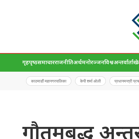
गृहपृष्‍ठ
समाचार
राजनीति
अर्थ
मनोरञ्जन
विश्व
अन्तर्वार्ता
ख
काठमाडौं महानगरपालिका
केपी शर्मा ओली
प्रधानमन्त्री प्र
गौतमबुद्ध अन्तर्र