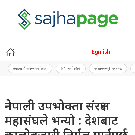
Egnlish
काठमाडौं महानगरपालिका
केपी शर्मा ओली
प्रधानमन्त्री प्रचण्ड
नेपाली उपभोक्ता संरक्षण
महासंघले भन्यो : देशबाट