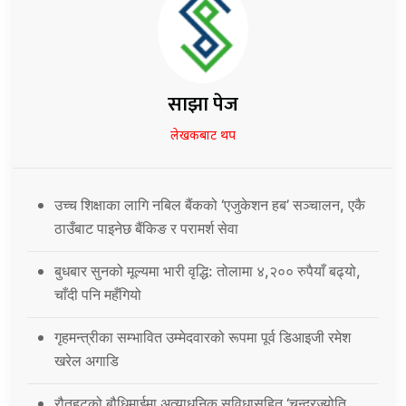
साझा पेज
लेखकबाट थप
उच्च शिक्षाका लागि नबिल बैंकको ‘एजुकेशन हब’ सञ्चालन, एकै
ठाउँबाट पाइनेछ बैंकिङ र परामर्श सेवा
बुधबार सुनको मूल्यमा भारी वृद्धि: तोलामा ४,२०० रुपैयाँ बढ्यो,
चाँदी पनि महँगियो
गृहमन्त्रीका सम्भावित उम्मेदवारको रूपमा पूर्व डिआइजी रमेश
खरेल अगाडि
रौतहटको बौधिमाईमा अत्याधुनिक सुविधासहित ‘चन्द्रज्योति