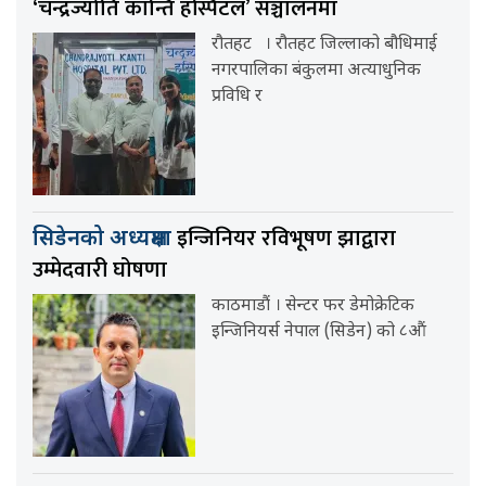
‘चन्द्रज्योति कान्ति हस्पिटल’ सञ्चालनमा
रौतहट । रौतहट जिल्लाको बौधिमाई
नगरपालिका बंकुलमा अत्याधुनिक
प्रविधि र
इन्जिनियर रविभूषण झाद्वारा
सिडेनको अध्यक्षमा
उम्मेदवारी घोषणा
काठमाडौं । सेन्टर फर डेमोक्रेटिक
इन्जिनियर्स नेपाल (सिडेन) को ८औं