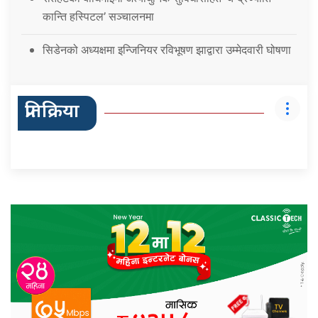
कान्ति हस्पिटल’ सञ्चालनमा
सिडेनको अध्यक्षमा इन्जिनियर रविभूषण झाद्वारा उम्मेदवारी घोषणा
प्रतिक्रिया