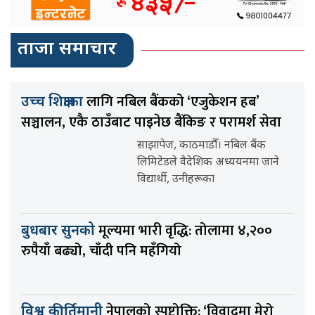
ताजा समाचार
लागि नबिल बैंकको ‘एजुकेशन हब’
उच्च शिक्षाका
सञ्चालन, एकै ठाउँबाट पाइनेछ बैंकिङ र परामर्श सेवा
साझापेज, काठमाडौँ। नबिल बैंक
लिमिटेडले वैदेशिक अध्ययनमा जाने
विद्यार्थी, उनीहरूका
मूल्यमा भारी वृद्धि: तोलामा ४,२००
बुधबार सुनको
रुपैयाँ बढ्यो, चाँदी पनि महँगियो
नेपालको स्पष्टोक्ति: ‘विवादमा मेरो
विश्व कीर्तिमानी