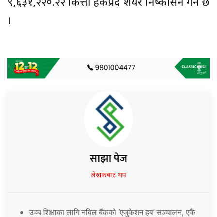
९,६३१,२२०.२२ कित्ता हकप्रद शेयर निष्कासन गर्ने छ
।
साझा पेज
लेखकबाट थप
उच्च शिक्षाका लागि नबिल बैंकको ‘एजुकेशन हब’ सञ्चालन, एकै