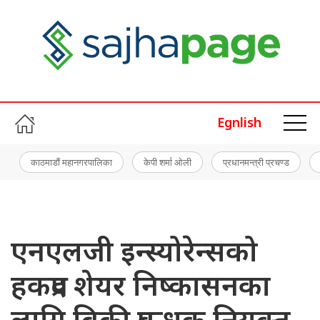
Egnlish
काठमाडौं महानगरपालिका
केपी शर्मा ओली
प्रधानमन्त्री प्रचण्ड
एनएलजी इन्स्योरेन्सको
हकप्रद शेयर निष्कासनका