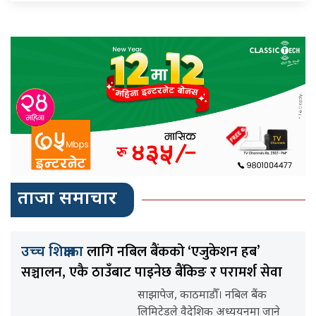
ताजा समाचार
लागि नबिल बैंकको ‘एजुकेशन हब’
उच्च शिक्षाका
सञ्चालन, एकै ठाउँबाट पाइनेछ बैंकिङ र परामर्श सेवा
साझापेज, काठमाडौँ। नबिल बैंक
लिमिटेडले वैदेशिक अध्ययनमा जाने