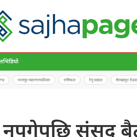
ेल
भिडियो
चण्ड
भरतपुर महानगरपालिका
राशिफल
रेनु दाहाल
शेरबहादुर देउवा
 नपुगेपछि संसद् 