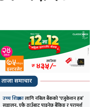
ताजा समाचार
लागि नबिल बैंकको ‘एजुकेशन हब’
उच्च शिक्षाका
सञ्चालन, एकै ठाउँबाट पाइनेछ बैंकिङ र परामर्श