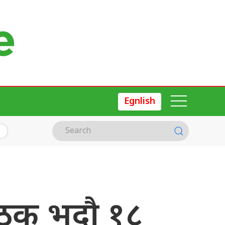
Egnlish
बैठक भदौ १८