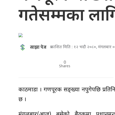
गतेसम्मका लाग
साझा पेज
प्रकाशित मिति : १२ भदौ २०८०, मंगलबार
0
Shares
काठमाडौं । गणपूरक सङ्ख्या नपुगेपछि प्रत
छ ।
मंगलबार(आज) बसेको बैठकमा प्रधानमन्त्