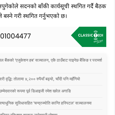
ुगेकोले सदनको बाँकी कार्यसूची स्थगित गर्दै बैठक
 बस्ने गरी स्थगित गर्नुभएको छ।
िल बैंकको ‘एजुकेशन हब’ सञ्चालन, एकै ठाउँबाट पाइनेछ बैंकिङ र परामर्श
ारी वृद्धि: तोलामा ४,२०० रुपैयाँ बढ्यो, चाँदी पनि महँगियो
 उम्मेदवारको रूपमा पूर्व डिआइजी रमेश खरेल अगाडि
्याधुनिक सुविधासहित ‘चन्द्रज्योति कान्ति हस्पिटल’ सञ्चालनमा