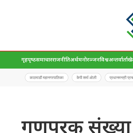
गृहपृष्‍ठ
समाचार
राजनीति
अर्थ
मनोरञ्जन
विश्व
अन्तर्वार्ता
ख
काठमाडौं महानगरपालिका
केपी शर्मा ओली
प्रधानमन्त्री प्र
गणपूरक संख्या