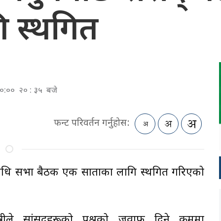
ि स्थगित
 ००:०० २० : ३५ बजे
फन्ट परिवर्तन गर्नुहोस:
िनिधि सभा बैठक एक साताका लागि स्थगित गरिएको
रीले सांसदहरूको प्रश्नको जवाफ दिने क्रममा