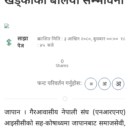
खड्काको बलियो सम्भावना
साझा
प्रकाशित मिति : ३ आश्विन २०८०, बुधबार ००:०० १८
पेज
: ४५ बजे
0
Shares
फन्ट परिवर्तन गर्नुहोस:
जापान । गैरआवासीय नेपाली संघ (एनआरएनए)
आइसीसीको सह-कोषाध्यक्षमा जापानबाट समाजसेवी,