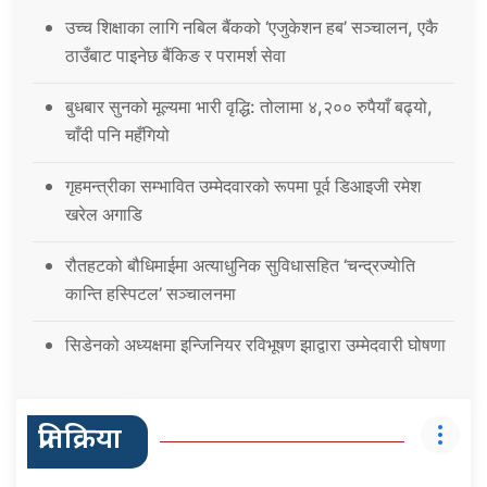
उच्च शिक्षाका लागि नबिल बैंकको ‘एजुकेशन हब’ सञ्चालन, एकै
ठाउँबाट पाइनेछ बैंकिङ र परामर्श सेवा
बुधबार सुनको मूल्यमा भारी वृद्धि: तोलामा ४,२०० रुपैयाँ बढ्यो,
चाँदी पनि महँगियो
गृहमन्त्रीका सम्भावित उम्मेदवारको रूपमा पूर्व डिआइजी रमेश
खरेल अगाडि
रौतहटको बौधिमाईमा अत्याधुनिक सुविधासहित ‘चन्द्रज्योति
कान्ति हस्पिटल’ सञ्चालनमा
सिडेनको अध्यक्षमा इन्जिनियर रविभूषण झाद्वारा उम्मेदवारी घोषणा
प्रतिक्रिया