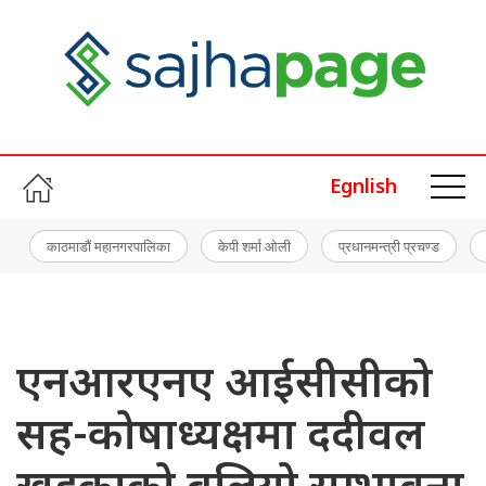
Egnlish
काठमाडौं महानगरपालिका
केपी शर्मा ओली
प्रधानमन्त्री प्रचण्ड
एनआरएनए आईसीसीको
सह-कोषाध्यक्षमा ददीवल