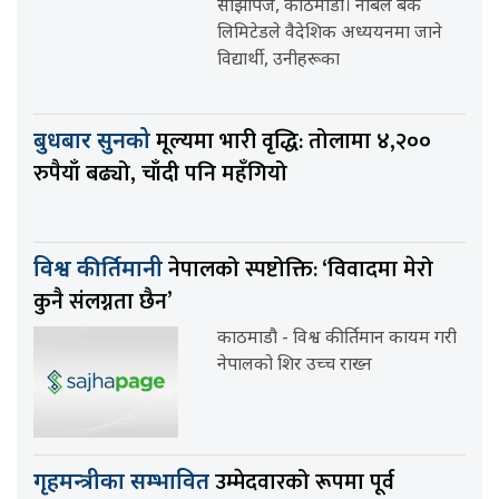
साझापेज, काठमाडौँ। नबिल बैंक
लिमिटेडले वैदेशिक अध्ययनमा जाने
विद्यार्थी, उनीहरूका
मूल्यमा भारी वृद्धि: तोलामा ४,२००
बुधबार सुनको
रुपैयाँ बढ्यो, चाँदी पनि महँगियो
नेपालको स्पष्टोक्ति: ‘विवादमा मेरो
विश्व कीर्तिमानी
कुनै संलग्नता छैन’
काठमाडौ - विश्व कीर्तिमान कायम गरी
नेपालको शिर उच्च राख्न
उम्मेदवारको रूपमा पूर्व
गृहमन्त्रीका सम्भावित