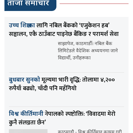
ताजा समाचार
लागि नबिल बैंकको ‘एजुकेशन हब’
उच्च शिक्षाका
सञ्चालन, एकै ठाउँबाट पाइनेछ बैंकिङ र परामर्श सेवा
साझापेज, काठमाडौँ। नबिल बैंक
लिमिटेडले वैदेशिक अध्ययनमा जाने
विद्यार्थी, उनीहरूका
मूल्यमा भारी वृद्धि: तोलामा ४,२००
बुधबार सुनको
रुपैयाँ बढ्यो, चाँदी पनि महँगियो
नेपालको स्पष्टोक्ति: ‘विवादमा मेरो
विश्व कीर्तिमानी
कुनै संलग्नता छैन’
काठमाडौ - विश्व कीर्तिमान कायम गरी