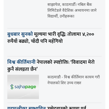
साझापेज, काठमाडौँ। नबिल बैंक
लिमिटेडले वैदेशिक अध्ययनमा जाने
विद्यार्थी, उनीहरूका
मूल्यमा भारी वृद्धि: तोलामा ४,२००
बुधबार सुनको
रुपैयाँ बढ्यो, चाँदी पनि महँगियो
नेपालको स्पष्टोक्ति: ‘विवादमा मेरो
विश्व कीर्तिमानी
कुनै संलग्नता छैन’
काठमाडौ - विश्व कीर्तिमान कायम गरी
नेपालको शिर उच्च राख्न
उम्मेदवारको रूपमा पूर्व
गृहमन्त्रीका सम्भावित