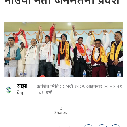
नाउपा नेता जनमतमा प्रवेश
साझा
प्रकाशित मिति : ८ भदौ २०८२, आइतबार ००:०० २१
पेज
: ०१ बजे
0
Shares