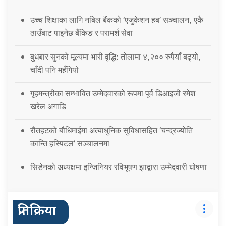
उच्च शिक्षाका लागि नबिल बैंकको ‘एजुकेशन हब’ सञ्चालन, एकै
ठाउँबाट पाइनेछ बैंकिङ र परामर्श सेवा
बुधबार सुनको मूल्यमा भारी वृद्धि: तोलामा ४,२०० रुपैयाँ बढ्यो,
चाँदी पनि महँगियो
गृहमन्त्रीका सम्भावित उम्मेदवारको रूपमा पूर्व डिआइजी रमेश
खरेल अगाडि
रौतहटको बौधिमाईमा अत्याधुनिक सुविधासहित ‘चन्द्रज्योति
कान्ति हस्पिटल’ सञ्चालनमा
सिडेनको अध्यक्षमा इन्जिनियर रविभूषण झाद्वारा उम्मेदवारी घोषणा
प्रतिक्रिया