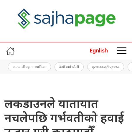
Egnlish
काठमाडौं महानगरपालिका
केपी शर्मा ओली
प्रधानमन्त्री प्रचण्ड
लकडाउनले यातायात
नचलेपछि गर्भवतीको हवाई