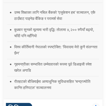
उच्च शिक्षाका लागि नबिल बैंकको ‘एजुकेशन हब’ सञ्चालन, एकै
ठाउँबाट पाइनेछ बैंकिङ र परामर्श सेवा
बुधबार सुनको मूल्यमा भारी वृद्धि: तोलामा ४,२०० रुपैयाँ बढ्यो,
चाँदी पनि महँगियो
विश्व कीर्तिमानी नेपालको स्पष्टोक्ति: ‘विवादमा मेरो कुनै संलग्नता
छैन’
गृहमन्त्रीका सम्भावित उम्मेदवारको रूपमा पूर्व डिआइजी रमेश
खरेल अगाडि
रौतहटको बौधिमाईमा अत्याधुनिक सुविधासहित ‘चन्द्रज्योति
कान्ति हस्पिटल’ सञ्चालनमा