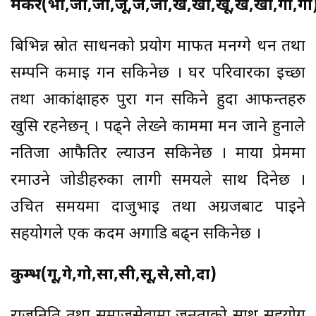
मकर(भो,जा,जी,जू,जे,जो,ख,खी,खू,खे,खो,गा,गी
बिभिन्न स्रोत साधनको प्रयोग मार्फत मनग्गे धन तथा
सम्पनि कमाई गर्न सकिनेछ । घर परिवारका ईच्छा
तथा आकांक्षाहरु पुरा गर्न सकिने हुदा आफन्तहरु
खुसि रहनेछन् । पढ्ने लेख्ने काममा मन जाने हुनाले
नतिजा आफैतिर ल्याउन सकिनेछ । माया प्रेममा
रमाउने जोडीहरुका लागी समयले साथ दिनेछ ।
उचित समयमा दाजुभाई तथा अग्रजबाट पाईने
सहयोगले एक कदम अगाडि बढ्न सकिनेछ ।
कुम्भ(गू,गे,गो,सा,सी,सू,से,सो,दा)