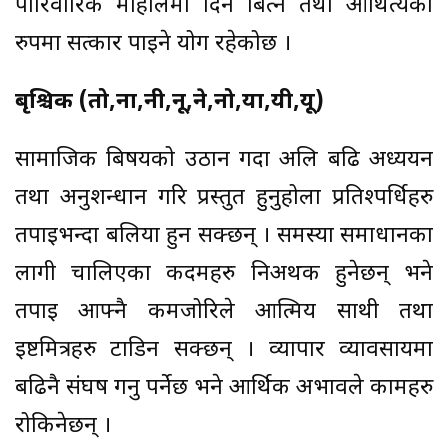
पारिवारिक माहोलमा दिन बित्ने तथा आथित्यको
रुपमा सत्कार पाईने योग रहेकोछ ।
बृश्चिक (तो,ना,नी,नू,ने,नो,या,यी,यू)
सामाजिक बिषयको उठान गर्दा अलि बढि अध्ययन
तथा अनुशन्धान गरि प्रस्तुत हुनुहोला प्रतिश्पर्धिहरु
तपाईभन्दा बलिया हुन सक्छन् । समस्या समाधानका
लागी चालिएका कदमहरु निअर्थक हुनेछन् भने
तपाई आफ्नै कमजोरिले आत्मिय साथी तथा
ईष्टमित्रहरु टाडिन सक्छन् । व्यापार व्यावसायमा
बढिनै संघर्ष गर्नु पर्नेछ भने आर्थिक अभावले कामहरु
रोकिनेछन् ।