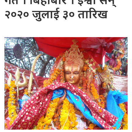
गते । बिहीबार । ईश्वी सन्
२०२० जुलाई ३० तारिख