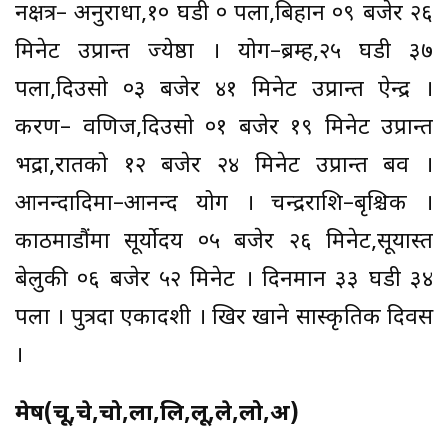
नक्षत्र– अनुराधा,१० घडी ० पला,बिहान ०९ बजेर २६
मिनेट उप्रान्त ज्येष्ठा । योग–ब्रम्ह,२५ घडी ३७
पला,दिउसो ०३ बजेर ४१ मिनेट उप्रान्त ऐन्द्र ।
करण– वणिज,दिउसो ०१ बजेर १९ मिनेट उप्रान्त
भद्रा,रातको १२ बजेर २४ मिनेट उप्रान्त बव ।
आनन्दादिमा–आनन्द योग । चन्द्रराशि–बृश्चिक ।
काठमाडौंमा सूर्योदय ०५ बजेर २६ मिनेट,सूर्यास्त
बेलुकी ०६ बजेर ५२ मिनेट । दिनमान ३३ घडी ३४
पला । पुत्रदा एकादशी । खिर खाने सास्कृतिक दिवस
।
मेष(चू,चे,चो,ला,लि,लू,ले,लो,अ)