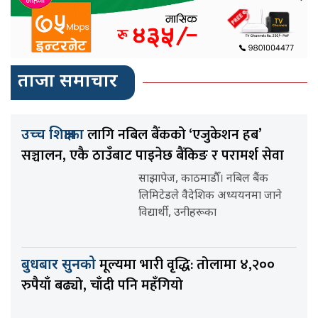
ताजा समाचार
लागि नबिल बैंकको ‘एजुकेशन हब’
उच्च शिक्षाका
सञ्चालन, एकै ठाउँबाट पाइनेछ बैंकिङ र परामर्श सेवा
साझापेज, काठमाडौँ। नबिल बैंक
लिमिटेडले वैदेशिक अध्ययनमा जाने
विद्यार्थी, उनीहरूका
मूल्यमा भारी वृद्धि: तोलामा ४,२००
बुधबार सुनको
रुपैयाँ बढ्यो, चाँदी पनि महँगियो