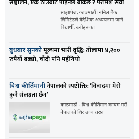
सञ्चालन, एकै ठाउँबाट पाइनेछ बैंकिङ र परामर्श सेवा
साझापेज, काठमाडौँ। नबिल बैंक
लिमिटेडले वैदेशिक अध्ययनमा जाने
विद्यार्थी, उनीहरूका
मूल्यमा भारी वृद्धि: तोलामा ४,२००
बुधबार सुनको
रुपैयाँ बढ्यो, चाँदी पनि महँगियो
नेपालको स्पष्टोक्ति: ‘विवादमा मेरो
विश्व कीर्तिमानी
कुनै संलग्नता छैन’
काठमाडौ - विश्व कीर्तिमान कायम गरी
नेपालको शिर उच्च राख्न