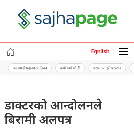
Egnlish
काठमाडौं महानगरपालिका
केपी शर्मा ओली
प्रधानमन्त्री प्रचण्ड
डाक्टरको आन्दोलनले
बिरामी अलपत्र