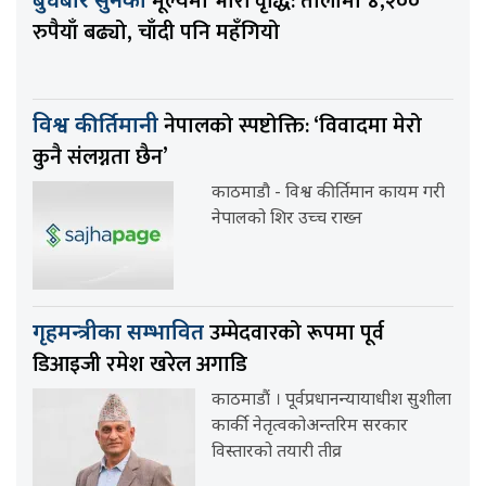
मूल्यमा भारी वृद्धि: तोलामा ४,२००
बुधबार सुनको
रुपैयाँ बढ्यो, चाँदी पनि महँगियो
नेपालको स्पष्टोक्ति: ‘विवादमा मेरो
विश्व कीर्तिमानी
कुनै संलग्नता छैन’
काठमाडौ - विश्व कीर्तिमान कायम गरी
नेपालको शिर उच्च राख्न
उम्मेदवारको रूपमा पूर्व
गृहमन्त्रीका सम्भावित
डिआइजी रमेश खरेल अगाडि
काठमाडौं । पूर्वप्रधानन्यायाधीश सुशीला
कार्की नेतृत्वकोअन्तरिम सरकार
विस्तारको तयारी तीव्र