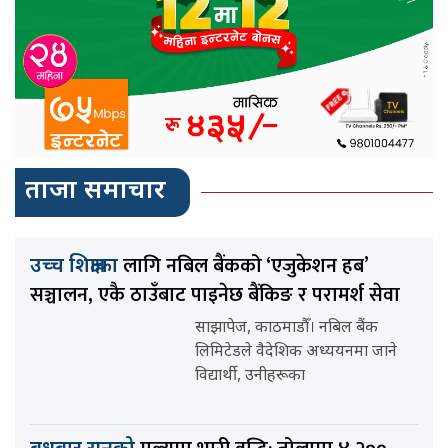
ताजा समाचार
लागि नबिल बैंकको ‘एजुकेशन हब’
उच्च शिक्षाका
सञ्चालन, एकै ठाउँबाट पाइनेछ बैंकिङ र परामर्श सेवा
साझापेज, काठमाडौँ। नबिल बैंक
लिमिटेडले वैदेशिक अध्ययनमा जाने
विद्यार्थी, उनीहरूका