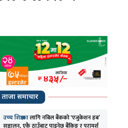
ताजा समाचार
लागि नबिल बैंकको ‘एजुकेशन हब’
उच्च शिक्षाका
सञ्चालन, एकै ठाउँबाट पाइनेछ बैंकिङ र परामर्श