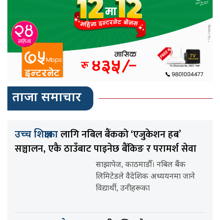
ताजा समाचार
लागि नबिल बैंकको ‘एजुकेशन हब’
उच्च शिक्षाका
सञ्चालन, एकै ठाउँबाट पाइनेछ बैंकिङ र परामर्श सेवा
साझापेज, काठमाडौँ। नबिल बैंक
लिमिटेडले वैदेशिक अध्ययनमा जाने
विद्यार्थी, उनीहरूका