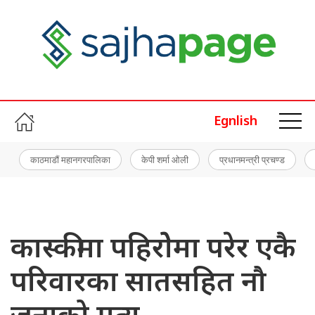
Egnlish
काठमाडौं महानगरपालिका
केपी शर्मा ओली
प्रधानमन्त्री प्रचण्ड
कास्कीमा पहिरोेमा परेर एकै
परिवारका सातसहित नौ