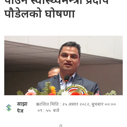
पाउने स्वास्थ्यमन्त्री प्रदीप
पौडेलको घोषणा
साझा
प्रकाशित मिति : २५ असार २०८२, बुधबार ००:००
पेज
०९ : ५५ बजे
0