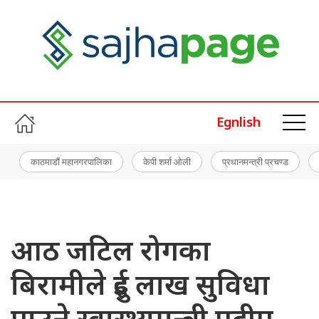
Egnlish
काठमाडौं महानगरपालिका
केपी शर्मा ओली
प्रधानमन्त्री प्रचण्ड
आठ जटिल रोगका
बिरामीले दुई लाख सुविधा