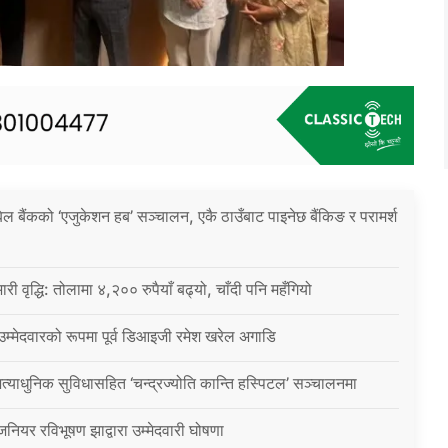
िल बैंकको ‘एजुकेशन हब’ सञ्चालन, एकै ठाउँबाट पाइनेछ बैंकिङ र परामर्श
ारी वृद्धि: तोलामा ४,२०० रुपैयाँ बढ्यो, चाँदी पनि महँगियो
 उम्मेदवारको रूपमा पूर्व डिआइजी रमेश खरेल अगाडि
्याधुनिक सुविधासहित ‘चन्द्रज्योति कान्ति हस्पिटल’ सञ्चालनमा
जिनियर रविभूषण झाद्वारा उम्मेदवारी घोषणा