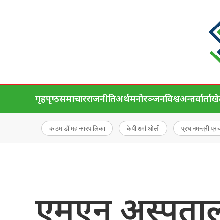
गृहपृष्‍ठ
समाचार
राजनीति
अर्थ
मनोरञ्जन
विश्व
अन्तर्वार्ता
ख
काठमाडौं महानगरपालिका
केपी शर्मा ओली
प्रधानमन्त्री प्र
एमएन अस्पताल 