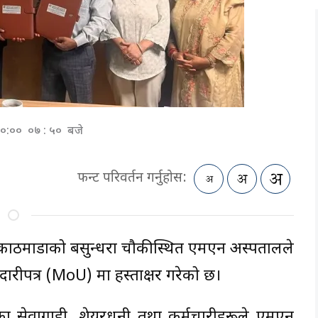
 ००:०० ०७ : ५० बजे
फन्ट परिवर्तन गर्नुहोस:
र्ने काठमाडौंको बसुन्धरा चौकीस्थित एमएन अस्पतालले
ारीपत्र (MoU) मा हस्ताक्षर गरेको छ।
का सेवाग्राही, शेयरधनी तथा कर्मचारीहरूले एमएन