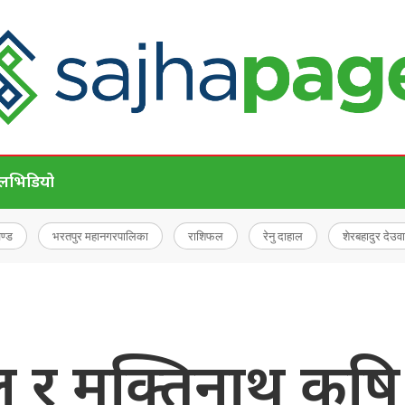
ेल
भिडियो
चण्ड
भरतपुर महानगरपालिका
राशिफल
रेनु दाहाल
शेरबहादुर देउवा
र मुक्तिनाथ कृषि