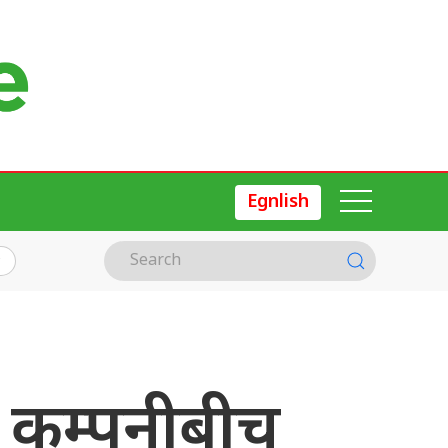
Egnlish
 कम्पनीबीच