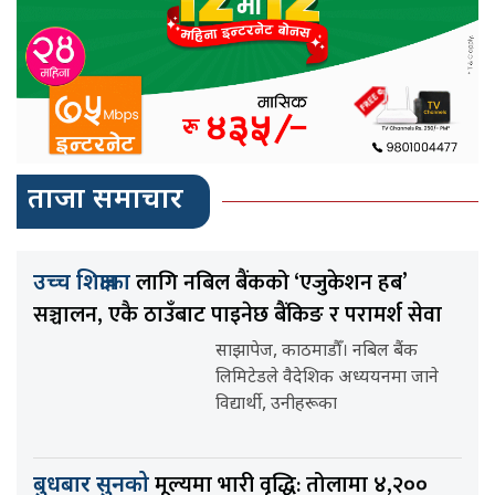
ताजा समाचार
लागि नबिल बैंकको ‘एजुकेशन हब’
उच्च शिक्षाका
सञ्चालन, एकै ठाउँबाट पाइनेछ बैंकिङ र परामर्श सेवा
साझापेज, काठमाडौँ। नबिल बैंक
लिमिटेडले वैदेशिक अध्ययनमा जाने
विद्यार्थी, उनीहरूका
मूल्यमा भारी वृद्धि: तोलामा ४,२००
बुधबार सुनको