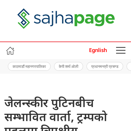
Egnlish
काठमाडौं महानगरपालिका
केपी शर्मा ओली
प्रधानमन्त्री प्रचण्ड
जेलन्स्की र पुटिनबीच
सम्भावित वार्ता, ट्रम्पको