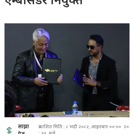
एम्बासेडर नियुक्त
साझा
प्रकाशित मिति : ८ भदौ २०८२, आइतबार ००:०० २०
: २४ बजे