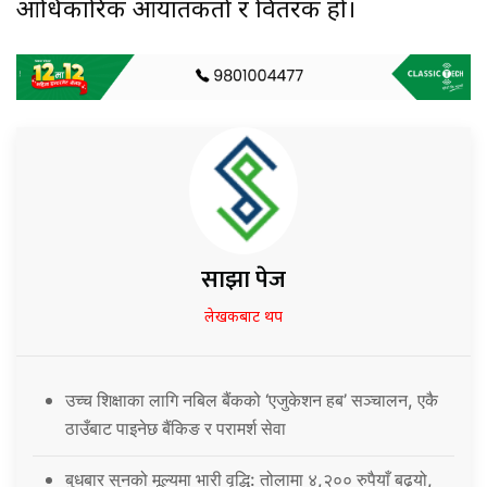
आधिकारिक आयातकर्ता र वितरक हो।
साझा पेज
लेखकबाट थप
उच्च शिक्षाका लागि नबिल बैंकको ‘एजुकेशन हब’ सञ्चालन, एकै
ठाउँबाट पाइनेछ बैंकिङ र परामर्श सेवा
बुधबार सुनको मूल्यमा भारी वृद्धि: तोलामा ४,२०० रुपैयाँ बढ्यो,