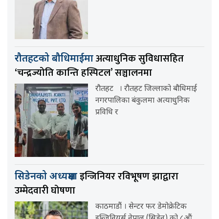
अत्याधुनिक सुविधासहित
रौतहटको बौधिमाईमा
‘चन्द्रज्योति कान्ति हस्पिटल’ सञ्चालनमा
रौतहट । रौतहट जिल्लाको बौधिमाई
नगरपालिका बंकुलमा अत्याधुनिक
प्रविधि र
इन्जिनियर रविभूषण झाद्वारा
सिडेनको अध्यक्षमा
उम्मेदवारी घोषणा
काठमाडौं । सेन्टर फर डेमोक्रेटिक
इन्जिनियर्स नेपाल (सिडेन) को ८औं