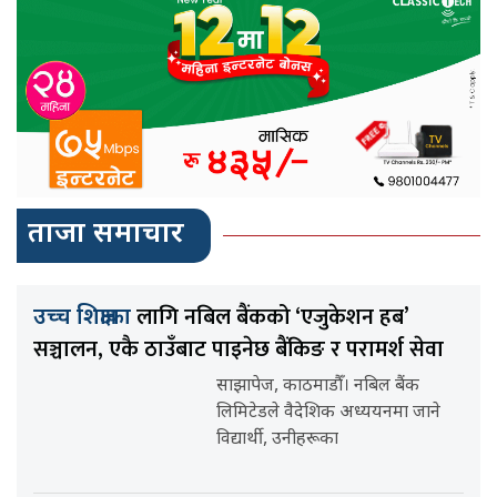
ताजा समाचार
लागि नबिल बैंकको ‘एजुकेशन हब’
उच्च शिक्षाका
सञ्चालन, एकै ठाउँबाट पाइनेछ बैंकिङ र परामर्श सेवा
साझापेज, काठमाडौँ। नबिल बैंक
लिमिटेडले वैदेशिक अध्ययनमा जाने
विद्यार्थी, उनीहरूका