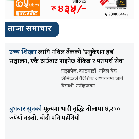
ताजा समाचार
लागि नबिल बैंकको ‘एजुकेशन हब’
उच्च शिक्षाका
सञ्चालन, एकै ठाउँबाट पाइनेछ बैंकिङ र परामर्श सेवा
साझापेज, काठमाडौँ। नबिल बैंक
लिमिटेडले वैदेशिक अध्ययनमा जाने
विद्यार्थी, उनीहरूका
मूल्यमा भारी वृद्धि: तोलामा ४,२००
बुधबार सुनको
रुपैयाँ बढ्यो, चाँदी पनि महँगियो