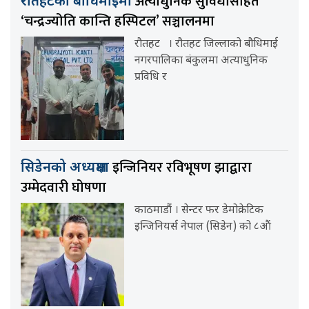
अत्याधुनिक सुविधासहित
रौतहटको बौधिमाईमा
‘चन्द्रज्योति कान्ति हस्पिटल’ सञ्चालनमा
रौतहट । रौतहट जिल्लाको बौधिमाई
नगरपालिका बंकुलमा अत्याधुनिक
प्रविधि र
इन्जिनियर रविभूषण झाद्वारा
सिडेनको अध्यक्षमा
उम्मेदवारी घोषणा
काठमाडौं । सेन्टर फर डेमोक्रेटिक
इन्जिनियर्स नेपाल (सिडेन) को ८औं