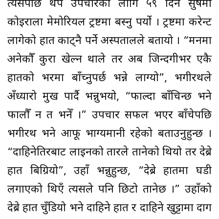
त्यसपछि थप उपचारका लागि ५९ दिन सुषमा
कोइराला मेमोरियल ट्रष्टमा बस्नु पर्यो । ट्रष्टमा करेन्ट
लागेको हात काट्नै पर्ने अस्पतालले बतायो । “मनमा
अनेकौँ कुरा खेल्न थाले तर अब जिन्दगीभर एकै
हातको भरमा बाँच्नुपर्छ भन्ने लाग्यो”, भगीरथले
अँध्यारो मुख पार्दै भन्नुभयो, “फाल्दा बाँचिन्छ भने
फालौँ न त भनेँ ।” उपचार सफल भएर बाँचेपछि
भगीरथ भने आफू भाग्यमानी रहेको बताउनुहुन्छ ।
“दाहिनेतिरबाट लाइनको तारले तानेको थियो तर देब्रे
हात बिग्रियो”, उहाँ भन्नुहुन्छ, “देब्रे हातमा घडी
लगाएको थिएँ त्यसले पनि छिटो तानेछ ।” उहाँको
देब्रे हात चुँडियो भने दाहिने हात र दाहिने खुट्टामा दाग