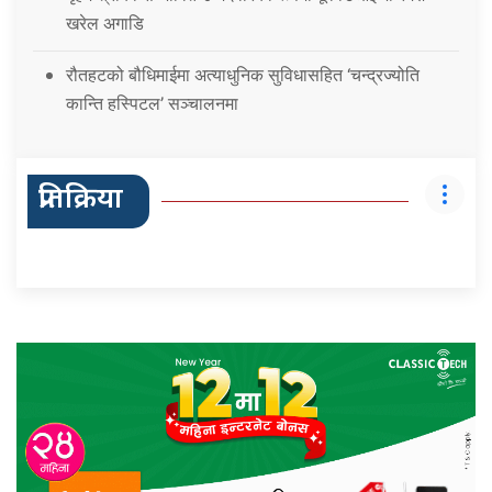
खरेल अगाडि
रौतहटको बौधिमाईमा अत्याधुनिक सुविधासहित ‘चन्द्रज्योति
कान्ति हस्पिटल’ सञ्चालनमा
प्रतिक्रिया