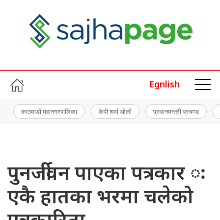
Egnlish
काठमाडौं महानगरपालिका
केपी शर्मा ओली
प्रधानमन्त्री प्रचण्ड
पुनर्जीवन पाएका पत्रकार ः
एकै हातका भरमा चलेको