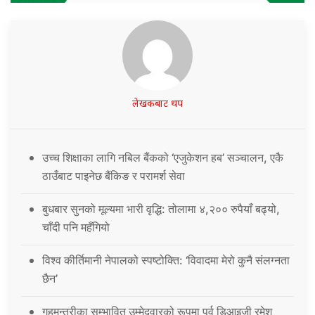
लेखकबाट थप
उच्च शिक्षाका लागि नबिल बैंकको ‘एजुकेशन हब’ सञ्चालन, एकै
ठाउँबाट पाइनेछ बैंकिङ र परामर्श सेवा
बुधबार सुनको मूल्यमा भारी वृद्धि: तोलामा ४,२०० रुपैयाँ बढ्यो,
चाँदी पनि महँगियो
विश्व कीर्तिमानी नेपालको स्पष्टोक्ति: ‘विवादमा मेरो कुनै संलग्नता
छैन’
गृहमन्त्रीका सम्भावित उम्मेदवारको रूपमा पूर्व डिआइजी रमेश