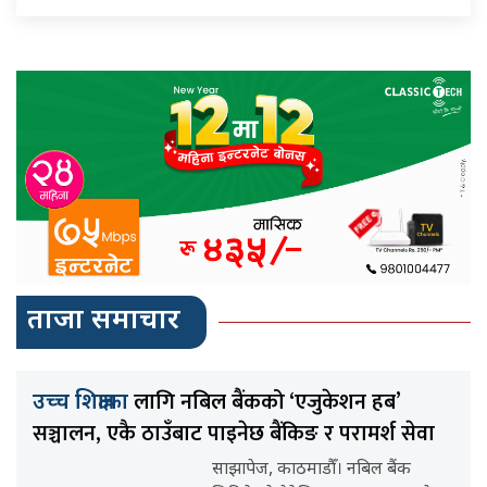
ताजा समाचार
लागि नबिल बैंकको ‘एजुकेशन हब’
उच्च शिक्षाका
सञ्चालन, एकै ठाउँबाट पाइनेछ बैंकिङ र परामर्श सेवा
साझापेज, काठमाडौँ। नबिल बैंक