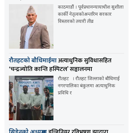
काठमाडौं । पूर्वप्रधानन्यायाधीश सुशीला
कार्की नेतृत्वकोअन्तरिम सरकार
विस्तारको तयारी तीव्र
अत्याधुनिक सुविधासहित
रौतहटको बौधिमाईमा
‘चन्द्रज्योति कान्ति हस्पिटल’ सञ्चालनमा
रौतहट । रौतहट जिल्लाको बौधिमाई
नगरपालिका बंकुलमा अत्याधुनिक
प्रविधि र
इन्जिनियर रविभूषण झाद्वारा
सिडेनको अध्यक्षमा