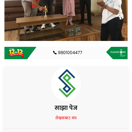
साझा पेज
लेखकबाट थप