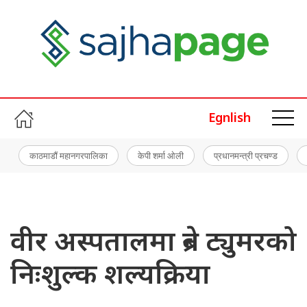
Egnlish
काठमाडौं महानगरपालिका
केपी शर्मा ओली
प्रधानमन्त्री प्रचण्ड
वीर अस्पतालमा ब्रेन ट्युमरको
निःशुल्क शल्यक्रिया