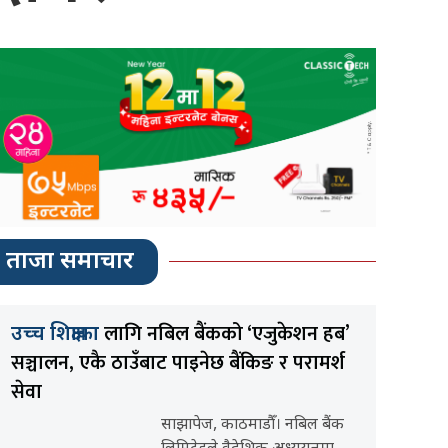
ताजा समाचार
लागि नबिल बैंकको ‘एजुकेशन हब’
उच्च शिक्षाका
सञ्चालन, एकै ठाउँबाट पाइनेछ बैंकिङ र परामर्श
सेवा
साझापेज, काठमाडौँ। नबिल बैंक