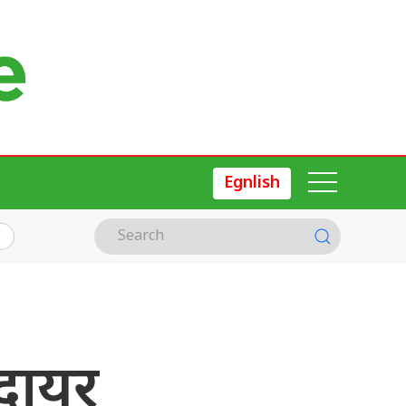
Egnlish
ा दायर