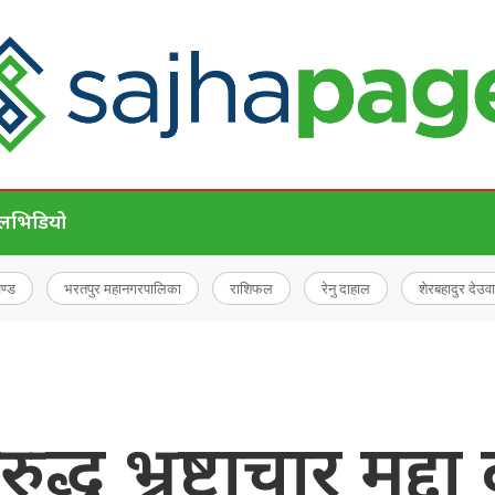
ेल
भिडियो
चण्ड
भरतपुर महानगरपालिका
राशिफल
रेनु दाहाल
शेरबहादुर देउवा
द्ध भ्रष्टाचार मुद्द