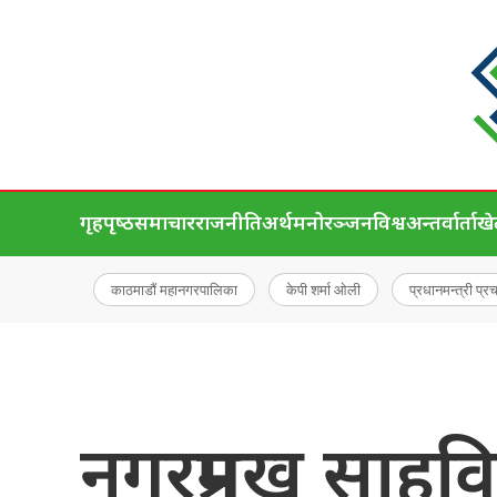
गृहपृष्‍ठ
समाचार
राजनीति
अर्थ
मनोरञ्जन
विश्व
अन्तर्वार्ता
ख
काठमाडौं महानगरपालिका
केपी शर्मा ओली
प्रधानमन्त्री प्र
नगरप्रमुख साहविरु