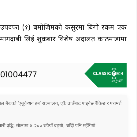
को उपदफा (१) बमोजिमको कसुरमा बिगो रकम एक
मागदाबी लिई शुक्रबार विशेष अदालत काठमाडौंमा
िल बैंकको ‘एजुकेशन हब’ सञ्चालन, एकै ठाउँबाट पाइनेछ बैंकिङ र परामर्श
ारी वृद्धि: तोलामा ४,२०० रुपैयाँ बढ्यो, चाँदी पनि महँगियो